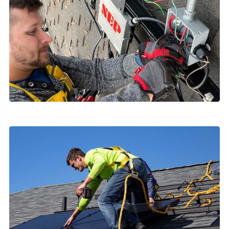
Agnesee Cesadia
Client
L’application fournie avec le micro-onduleur est vraiment pratique !
Elle me permet de surveiller l’état du système en toute facilité depuis
n’importe quel endroit.
Enzo Barre
Client
Depuis l’installation de l'onduleur de stockage énergétique NEP, celui-
ci a été décisif pour la réduction de notre consommation d’énergie à
la maison, ce qui nous a fait réaliser de grandes économies !
Mauriclo Egremy