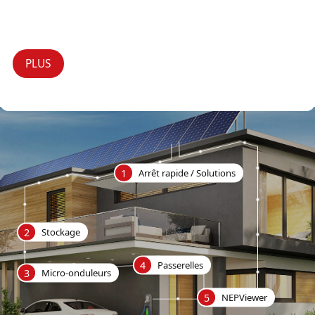
PLUS
1
Arrêt rapide / Solutions
2
Stockage
4
Passerelles
3
Micro-onduleurs
5
NEPViewer