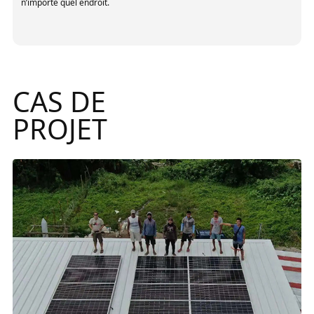
Enzo Barre
Client
CAS DE
Depuis l’installation de l'onduleur de stockage énergétique NEP, celui-
ci a été décisif pour la réduction de notre consommation d’énergie à
PROJET
la maison, ce qui nous a fait réaliser de grandes économies !
Mauriclo Egremy
Client
Ils sont relativement nouveaux, 5 ans d’ancienneté et en
fonctionnement.