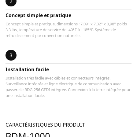
2
Concept simple et pratique
Concept simple et pratique, dimensions : 7,09'' x 7,32'' x 0,98'' poids
3,3 lbs, température de service de -40°F à +185°F. Système de
refroidissement par convection naturelle.
3
Installation facile
Installation très facile avec câbles et connecteurs intégrés.
Surveillance intégrée et ligne électrique de communication avec
passerelle BDG-256 GFDI intégrée. Connexion à la terre intégrée pour
une installation facile.
CARACTÉRISTIQUES DU PRODUIT
BDM-1000