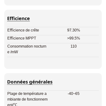
Eﬃcience
Eﬃcience de crête
97.30%
Eﬃcience MPPT
>99.5%
Consommation nocturn
110
e /mW
Données générales
Plage de température a
-40~65
mbiante de fonctionnem
ent/℃