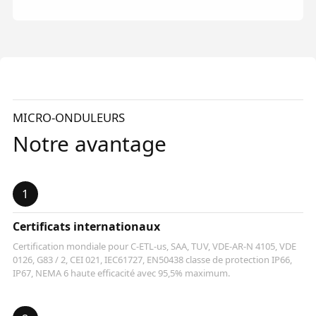
MICRO-ONDULEURS
Notre avantage
1
Certificats internationaux
Certification mondiale pour C-ETL-us, SAA, TUV, VDE-AR-N 4105, VDE
0126, G83 / 2, CEI 021, IEC61727, EN50438 classe de protection IP66,
IP67, NEMA 6 haute efficacité avec 95,5% maximum.