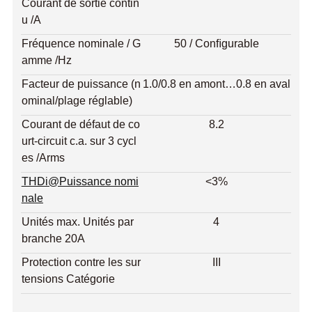
Courant de sortie contin
u /A
Fréquence nominale / G
50 / Conﬁgurable
amme /Hz
Facteur de puissance (n
1.0/0.8 en amont…0.8 en aval
ominal/plage réglable)
Courant de défaut de co
8.2
urt-circuit c.a. sur 3 cycl
es /Arms
THDi@Puissance nomi
<3%
nale
Unités max. Unités par
4
branche 20A
Protection contre les sur
III
tensions Catégorie