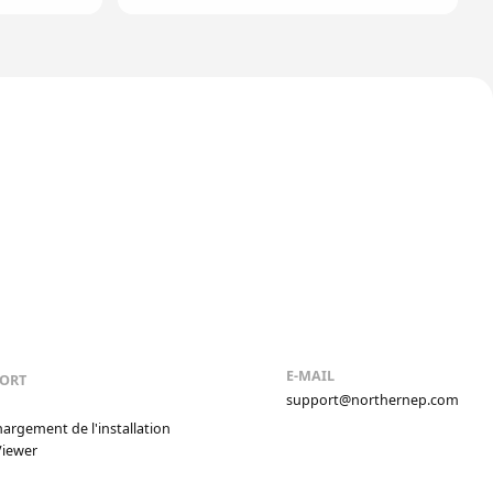
E-MAIL
ORT
support@northernep.com
o
hargement de l'installation
Viewer